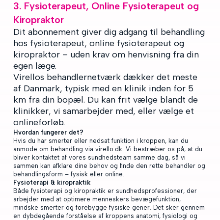
3. Fysioterapeut, Online Fysioterapeut og
Kiropraktor
Dit abonnement giver dig adgang til behandling
hos fysioterapeut, online fysioterapeut og
kiropraktor – uden krav om henvisning fra din
egen læge.
Virellos behandlernetværk dækker det meste
af Danmark, typisk med en klinik inden for 5
km fra din bopæl. Du kan frit vælge blandt de
klinikker, vi samarbejder med, eller vælge et
onlineforløb.
Hvordan fungerer det?
Hvis du har smerter eller nedsat funktion i kroppen, kan du
anmode om behandling via virello.dk. Vi bestræber os på, at du
bliver kontaktet af vores sundhedsteam samme dag, så vi
sammen kan afklare dine behov og finde den rette behandler og
behandlingsform – fysisk eller online.
Fysioterapi & kiropraktik
Både fysioterapi og kiropraktik er sundhedsprofessioner, der
arbejder med at optimere menneskers bevægefunktion,
mindske smerter og forebygge fysiske gener. Det sker gennem
en dybdegående forståelse af kroppens anatomi, fysiologi og