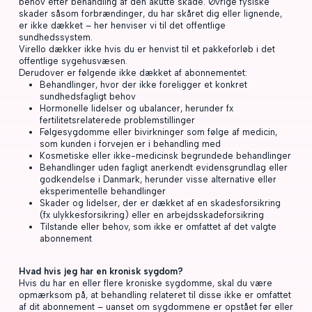
behov efter behandling af den akutte skade. Øvrige fysiske
skader såsom forbrændinger, du har skåret dig eller lignende,
er ikke dækket – her henviser vi til det offentlige
sundhedssystem.
Virello dækker ikke hvis du er henvist til et pakkeforløb i det
offentlige sygehusvæsen.
Derudover er følgende ikke dækket af abonnementet:
Behandlinger, hvor der ikke foreligger et konkret
sundhedsfagligt behov
Hormonelle lidelser og ubalancer, herunder fx
fertilitetsrelaterede problemstillinger
Følgesygdomme eller bivirkninger som følge af medicin,
som kunden i forvejen er i behandling med
Kosmetiske eller ikke-medicinsk begrundede behandlinger
Behandlinger uden fagligt anerkendt evidensgrundlag eller
godkendelse i Danmark, herunder visse alternative eller
eksperimentelle behandlinger
Skader og lidelser, der er dækket af en skadesforsikring
(fx ulykkesforsikring) eller en arbejdsskadeforsikring
Tilstande eller behov, som ikke er omfattet af det valgte
abonnement
Hvad hvis jeg har en kronisk sygdom?
Hvis du har en eller flere kroniske sygdomme, skal du være
opmærksom på, at behandling relateret til disse ikke er omfattet
af dit abonnement – uanset om sygdommene er opstået før eller