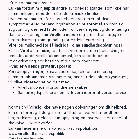
efter abonnementsstart.
Du kan fortsat få hjælp til andre sundhedstilstande, som ikke har
sammenhæng med den eller de kroniske lidelser.
Hvis en behandler i Virellos netværk vurderer, at dine
symptomer eller behandlingsbehov er relateret til en kronisk
sygdom og dermed falder uden for dækningen, og du er uenig i
denne vurdering, kan Virello anmode dig om at fremlægge en
lægeerklæring som grundlag for endelig vurdering.
Virellos mulighed for få indsigt i dine sundhedsoplysninger
For at Virello har mulighed for at vurdere om en behandling er
omfattet af dit Virello abonnement, kan vi bede om en
lægeerklæring der betales af dig som abonnent.
Hvad er Virellos privatlivspolitik?
Personoplysninger, fx navn, adresse, telefonnummer, cpr-
nummer, abonnementsnummer og andre relevante oplysninger,
vil blive videregivet og delt med:
Virellos koncernforbundne selskaber
Samarbejdspartnere som fx leverandører af vores services
Normalt vil Virello ikke have nogen oplysninger om dit helbred,
kun om forbrug. I de ganske få tilfælde hvor vi har bedt om
lægeerklæring, deler vi kun oplysning om hvorvidt der er ret til
dækning – ikke hvorfor.
Du kan læse mere om vores privatlivspolitik på
www.virello.dk/privatlivspolitik
Tvister og lovvalg