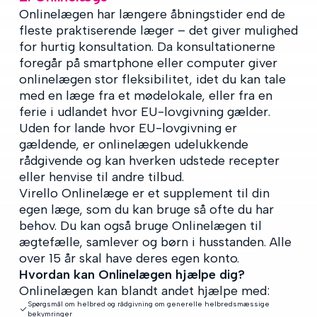
Onlinelægen har længere åbningstider end de
fleste praktiserende læger – det giver mulighed
for hurtig konsultation. Da konsultationerne
foregår på smartphone eller computer giver
onlinelægen stor fleksibilitet, idet du kan tale
med en læge fra et mødelokale, eller fra en
ferie i udlandet hvor EU-lovgivning gælder.
Uden for lande hvor EU-lovgivning er
gældende, er onlinelægen udelukkende
rådgivende og kan hverken udstede recepter
eller henvise til andre tilbud.
Virello Onlinelæge er et supplement til din
egen læge, som du kan bruge så ofte du har
behov. Du kan også bruge Onlinelægen til
ægtefælle, samlever og børn i husstanden. Alle
over 15 år skal have deres egen konto.
Hvordan kan Onlinelægen hjælpe dig?
Onlinelægen kan blandt
andet hjælpe med:
Spørgsmål om helbred og rådgivning om generelle helbredsmæssige
bekymringer