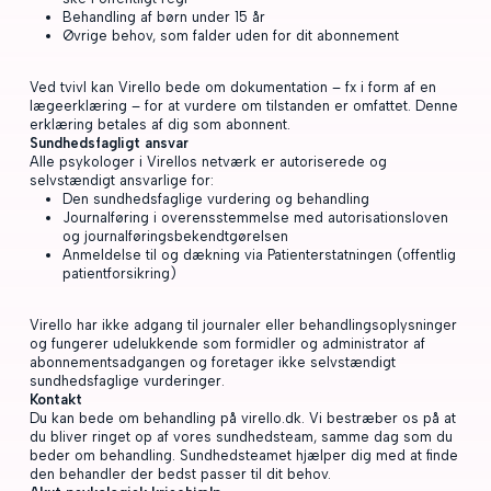
Behandling af børn under 15 år
Øvrige behov, som falder uden for dit abonnement
Ved tvivl kan Virello bede om dokumentation – fx i form af en
lægeerklæring – for at vurdere om tilstanden er omfattet. Denne
erklæring betales af dig som abonnent.
Sundhedsfagligt ansvar
Alle psykologer i Virellos netværk er autoriserede og
selvstændigt ansvarlige for:
Den sundhedsfaglige vurdering og behandling
Journalføring i overensstemmelse med autorisationsloven
og journalføringsbekendtgørelsen
Anmeldelse til og dækning via Patienterstatningen (offentlig
patientforsikring)
Virello har ikke adgang til journaler eller behandlingsoplysninger
og fungerer udelukkende som formidler og administrator af
abonnementsadgangen og foretager ikke selvstændigt
sundhedsfaglige vurderinger.
Kontakt
Du kan bede om behandling på virello.dk. Vi bestræber os på at
du bliver ringet op af vores sundhedsteam, samme dag som du
beder om behandling. Sundhedsteamet hjælper dig med at finde
den behandler der bedst passer til dit behov.