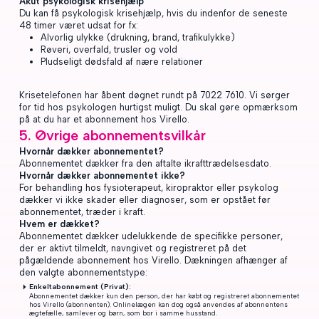
Akut psykologisk krisehjælp
Du kan få psykologisk krisehjælp, hvis du indenfor de seneste
48 timer været udsat for fx:
Alvorlig ulykke (drukning, brand, trafikulykke)
Røveri, overfald, trusler og vold
Pludseligt dødsfald af nære relationer
Krisetelefonen har åbent døgnet rundt på 7022 7610. Vi sørger
for tid hos psykologen hurtigst muligt. Du skal gøre opmærksom
på at du har et abonnement hos Virello.
5. Øvrige abonnementsvilkår
Hvornår dækker abonnementet?
Abonnementet dækker fra den aftalte ikrafttrædelsesdato.
Hvornår dækker abonnementet ikke?
For behandling hos fysioterapeut, kiropraktor eller psykolog
dækker vi ikke skader eller diagnoser, som er opstået før
abonnementet, træder i kraft.
Hvem er dækket?
Abonnementet dækker udelukkende de specifikke personer,
der er aktivt tilmeldt, navngivet og registreret på det
pågældende abonnement hos Virello. Dækningen afhænger af
den valgte abonnementstype:
Enkeltabonnement (Privat):
Abonnementet dækker kun den person, der har købt og registreret abonnementet
hos Virello (abonnenten). Onlinelægen kan dog også anvendes af abonnentens
ægtefælle, samlever og børn, som bor i samme husstand.