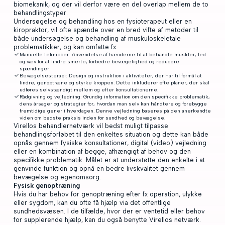
biomekanik, og der vil derfor være en del overlap mellem de to
behandlingstyper.
Undersøgelse og behandling hos en fysioterapeut eller en
kiropraktor, vil ofte spænde over en bred vifte af metoder til
både undersøgelse og behandling af muskuloskeletale
problematikker, og kan omfatte fx:
Manuelle teknikker: Anvendelse af hænderne til at behandle muskler, led
og væv for at lindre smerte, forbedre bevægelighed og reducere
spændinger.
Bevægelsesterapi: Design og instruktion i aktiviteter, der har til formål at
lindre, genoptræne og styrke kroppen. Dette inkluderer ofte planer, der skal
udføres selvstændigt mellem og efter konsultationerne.
Rådgivning og vejledning: Grundig information om den specifikke problematik,
dens årsager og strategier for, hvordan man selv kan håndtere og forebygge
fremtidige gener i hverdagen. Denne vejledning baseres på den anerkendte
viden om bedste praksis inden for sundhed og bevægelse.
Virellos behandlernetværk vil bedst muligt tilpasse
behandlingsforløbet til den enkeltes situation og dette kan både
opnås gennem fysiske konsultationer, digital (video) vejledning
eller en kombination af begge, afhængigt af behov og den
specifikke problematik. Målet er at understøtte den enkelte i at
genvinde funktion og opnå en bedre livskvalitet gennem
bevægelse og egenomsorg.
Fysisk genoptræning
Hvis du har behov for genoptræning efter fx operation, ulykke
eller sygdom, kan du ofte få hjælp via det offentlige
sundhedsvæsen. I de tilfælde, hvor der er ventetid eller behov
for supplerende hjælp, kan du også benytte Virellos netværk.