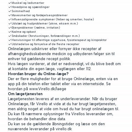
Muskel og ledsmerter
Hovedpine og spændinger
Svimmelhed
Mavesmerter og fordøjelsesproblemer
Influenzalignende symptomer (feber og smerter, hoste)
Udslæt og hudproblemer (akne, eksem m.m.)
Øjenproblemer (rødme, irritation)
Kvalme og opkast
Småskader (forstuvninger, forbrændinger m.m.)
Henvisninger til offentlige sygehuse, fysioterapeut og kiropraktor
Udstedelse og fornyelse af de fleste recepter
Onlinelægen udskriver eller fornyer ikke recepter af
afhængighedsskabende medicin og udbyderen følger sin til
enhver tid gældende recept politik.
Hvis lægen vurderer, at det er nødvendigt, vil du blive bedt om
at kontakte din egen læge, vagtlægen eller 112.
Hvordan bruger du Online-læge?
Der er flere muligheder for at bruge Onlinelæge, enten via en
app på din telefon eller tablet eller via en internetside. Se
hvordan på www.Virello.dk/laege
Om lægetjenesten
Lægetjenesten leveres af en underleverandør. Når du bruger
Onlinelæge, får Virello at vide at du har brugt lægetjenesten,
men aldrig noget at vide om hvad du har brugt onlinelægen til.
Du kan få nærmere oplysninger fra Virellos leverandør om,
hvordan de behandler dine data.
Du kan se de gældende åbningstider og læse om den
nuværende leverandør på virello.dk