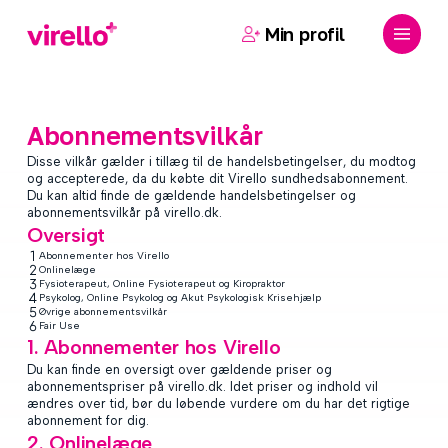
Skip
Menu
to
Min profil
main
content
Abonnementsvilkår
Disse vilkår gælder i tillæg til de handelsbetingelser, du modtog
og accepterede, da du købte dit Virello sundhedsabonnement.
Du kan altid finde de gældende handelsbetingelser og
abonnementsvilkår på virello.dk.
Oversigt
Abonnementer hos Virello
Onlinelæge
Fysioterapeut, Online Fysioterapeut og Kiropraktor
Psykolog, Online Psykolog og Akut Psykologisk Krisehjælp
Øvrige abonnementsvilkår
Fair Use
1. Abonnementer hos Virello
Du kan finde en oversigt over gældende priser og
abonnementspriser på virello.dk. Idet priser og indhold vil
ændres over tid, bør du løbende vurdere om du har det rigtige
abonnement for dig.
2. Onlinelæge