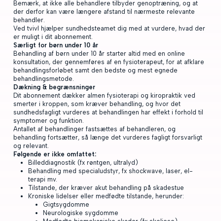
Bemærk, at ikke alle behandlere tilbyder genoptræning, og at
der derfor kan være længere afstand til nærmeste relevante
behandler.
Ved tvivl hjælper sundhedsteamet dig med at vurdere, hvad der
er muligt i dit abonnement.
Særligt for børn under 10 år
Behandling af børn under 10 år starter altid med en online
konsultation, der gennemføres af en fysioterapeut, for at afklare
behandlingsforløbet samt den bedste og mest egnede
behandlingsmetode.
Dækning & begrænsninger
Dit abonnement dækker almen fysioterapi og kiropraktik ved
smerter i kroppen, som kræver behandling, og hvor det
sundhedsfagligt vurderes at behandlingen har effekt i forhold til
symptomer og funktion.
Antallet af behandlinger fastsættes af behandleren, og
behandling fortsætter, så længe det vurderes fagligt forsvarligt
og relevant.
Følgende er ikke omfattet:
Billeddiagnostik (fx røntgen, ultralyd)
Behandling med specialudstyr, fx shockwave, laser, el-
terapi mv.
Tilstande, der kræver akut behandling på skadestue
Kroniske lidelser eller medfødte tilstande, herunder:
Gigtsygdomme
Neurologiske sygdomme