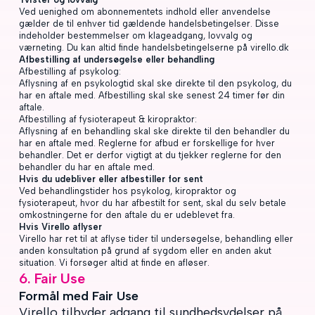
Ved uenighed om abonnementets indhold eller anvendelse
gælder de til enhver tid gældende handelsbetingelser. Disse
indeholder bestemmelser om klageadgang, lovvalg og
værneting. Du kan altid finde handelsbetingelserne på virello.dk
Afbestilling af undersøgelse eller behandling
Afbestilling af psykolog:
Aflysning af en psykologtid skal ske direkte til den psykolog, du
har en aftale med. Afbestilling skal ske senest 24 timer før din
aftale.
Afbestilling af fysioterapeut & kiropraktor:
Aflysning af en behandling skal ske direkte til den behandler du
har en aftale med. Reglerne for afbud er forskellige for hver
behandler. Det er derfor vigtigt at du tjekker reglerne for den
behandler du har en aftale med.
Hvis du udebliver eller afbestiller for sent
Ved behandlingstider hos psykolog, kiropraktor og
fysioterapeut, hvor du har afbestilt for sent, skal du selv betale
omkostningerne for den aftale du er udeblevet fra.
Hvis Virello aflyser
Virello har ret til at aflyse tider til undersøgelse, behandling eller
anden konsultation på grund af sygdom eller en anden akut
situation. Vi forsøger altid at finde en afløser.
6. Fair Use
Formål med Fair Use
Virello tilbyder adgang til sundhedsydelser på