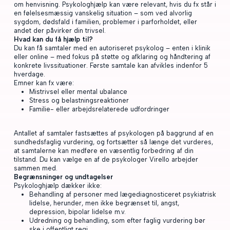
om henvisning. Psykologhjælp kan være relevant, hvis du fx står i
en følelsesmæssig vanskelig situation – som ved alvorlig
sygdom, dødsfald i familien, problemer i parforholdet, eller
andet der påvirker din trivsel.
Hvad kan du få hjælp til?
Du kan få samtaler med en autoriseret psykolog – enten i klinik
eller online – med fokus på støtte og afklaring og håndtering af
konkrete livssituationer. Første samtale kan afvikles indenfor 5
hverdage.
Emner kan fx være:
Mistrivsel eller mental ubalance
Stress og belastningsreaktioner
Familie- eller arbejdsrelaterede udfordringer
Antallet af samtaler fastsættes af psykologen på baggrund af en
sundhedsfaglig vurdering, og fortsætter så længe det vurderes,
at samtalerne kan medføre en væsentlig forbedring af din
tilstand. Du kan vælge en af de psykologer Virello arbejder
sammen med.
Begrænsninger og undtagelser
Psykologhjælp dækker ikke:
Behandling af personer med lægediagnosticeret psykiatrisk
lidelse, herunder, men ikke begrænset til, angst,
depression, bipolar lidelse m.v.
Udredning og behandling, som efter faglig vurdering bør
ske i offentligt regi