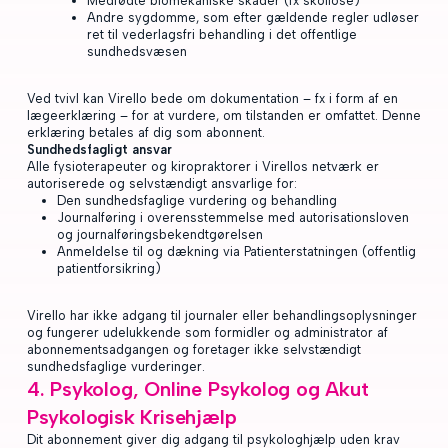
Medfødte biomekaniske skader (fx skoliose)
Andre sygdomme, som efter gældende regler udløser
ret til vederlagsfri behandling i det offentlige
sundhedsvæsen
Ved tvivl kan Virello bede om dokumentation – fx i form af en
lægeerklæring – for at vurdere, om tilstanden er omfattet. Denne
erklæring betales af dig som abonnent.
Sundhedsfagligt ansvar
Alle fysioterapeuter og kiropraktorer i Virellos netværk er
autoriserede og selvstændigt ansvarlige for:
Den sundhedsfaglige vurdering og behandling
Journalføring i overensstemmelse med autorisationsloven
og journalføringsbekendtgørelsen
Anmeldelse til og dækning via Patienterstatningen (offentlig
patientforsikring)
Virello har ikke adgang til journaler eller behandlingsoplysninger
og fungerer udelukkende som formidler og administrator af
abonnementsadgangen og foretager ikke selvstændigt
sundhedsfaglige vurderinger.
4. Psykolog, Online Psykolog og Akut
Psykologisk Krisehjælp
Dit abonnement giver dig adgang til psykologhjælp uden krav