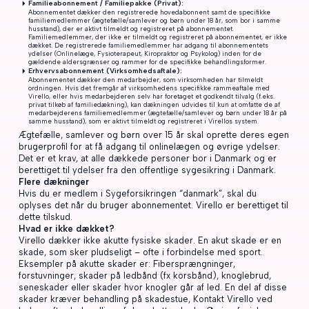
Familieabonnement / Familiepakke (Privat):
Abonnementet dækker den registrerede hovedabonnent samt de specifikke
familiemedlemmer (ægtefælle/samlever og børn under 18 år, som bor i samme
husstand), der er aktivt tilmeldt og registreret på abonnementet.
Familiemedlemmer, der ikke er tilmeldt og registreret på abonnementet, er ikke
dækket. De registrerede familiemedlemmer har adgang til abonnementets
ydelser (Onlinelæge, Fysioterapeut, Kiropraktor og Psykolog) inden for de
gældende aldersgrænser og rammer for de specifikke behandlingsformer.
Erhvervsabonnement (Virksomhedsaftale):
Abonnementet dækker den medarbejder, som virksomheden har tilmeldt
ordningen. Hvis det fremgår af virksomhedens specifikke rammeaftale med
Virello, eller hvis medarbejderen selv har foretaget et godkendt tilvalg (f.eks.
privat tilkøb af familiedækning), kan dækningen udvides til kun at omfatte de af
medarbejderens familiemedlemmer (ægtefælle/samlever og børn under 18 år på
samme husstand), som er aktivt tilmeldt og registreret i Virellos system.
Ægtefælle, samlever og børn over 15 år skal oprette deres egen
brugerprofil for at få adgang til onlinelægen og øvrige ydelser.
Det er et krav, at alle dækkede personer bor i Danmark og er
berettiget til ydelser fra den offentlige sygesikring i Danmark.
Flere dækninger
Hvis du er medlem i Sygeforsikringen “danmark”, skal du
oplyses det når du bruger abonnementet. Virello er berettiget til
dette tilskud.
Hvad er ikke dækket?
Virello dækker ikke akutte fysiske skader. En akut skade er en
skade, som sker pludseligt – ofte i forbindelse med sport.
Eksempler på akutte skader er: Fibersprængninger,
forstuvninger, skader på ledbånd (fx korsbånd), knoglebrud,
seneskader eller skader hvor knogler går af led. En del af disse
skader kræver behandling på skadestue, Kontakt Virello ved