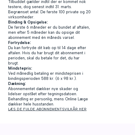
Tilbuddet gælder indtil der er kommet nok
testere, dog senest indtil 31. marts.
Begrænset antal: De første 100 private og 20
virksomheder.
Binding & Opsigelse:
De første 6 måneder er du bundet af aftalen,
men efter 5 måneder kan du opsige dit
abonnement med én måneds varsel.
Fortrydelse:
Du kan fortryde dit køb op til 14 dage efter
aftalen. Hvis du har brugt dit abonnement i
perioden, skal du betale for det, du har
brugt.
Mindstepris:
Ved månedlig betaling er mindsteprisen i
bindingsperioden 588 kr. (6 x 98 kr.).
Dækning:
Abonnementet dækker nye skader og
lidelser opstået efter tegningsdatoen.
Behandling er personlig, mens Online Læge
dækker hele husstanden.
LÆS DE FULDE ABONNEMENTSVILKÅR HER