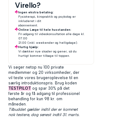
Virello?
Ingen ekstra betaling:
Fysioterapi, kiropraktik og psykolog er
inkluderet i dit
abonnement.
Online Læge til hele husstanden:
Fri adgang til videokonsultation alle dage kl.
07.00
21.00 (inkl. weekender og helligdage).
Hurtig hjælp:
Vi dækker nye skader og gener, så du
hurtigt kommer tilbage til toppen.
Vi søger netop nu 100 private
medlemmer og 20 virksomheder, der
vil teste vores brugeroplevelse til en
særlig introduktionspris. Brug koden
TESTPILOT
og spar 30% på det
første år og få adgang til professionel
behandling for kun 98 kr. om
måneden.
Tilbuddet gælder indtil der er kommet
nok testere, dog senest indtil 31. marts.