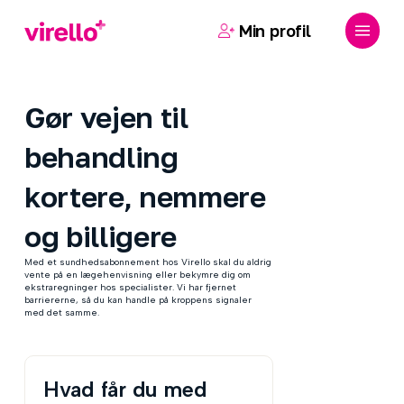
Skip
Menu
to
Min profil
main
content
Gør vejen til
behandling
kortere, nemmere
og billigere
Med et sundhedsabonnement hos Virello skal du aldrig
vente på en lægehenvisning eller bekymre dig om
ekstraregninger hos specialister. Vi har fjernet
barriererne, så du kan handle på kroppens signaler
med det samme.
Hvad får du med